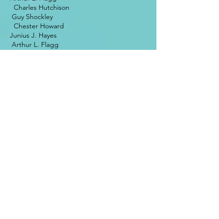
Charles Hutchison
Guy Shockley
Chester Howard
Junius J. Hayes
Arthur L. Flagg
Richard M. Pearl
1976-1977
1974-1975
1973-1974
1972-1973
1971-1972
1969-1970
1968-1969
1967-1968
1966-1967
1965-1966
1964-1965
1963-1964
1962-1963
1961-1962
1960-1961