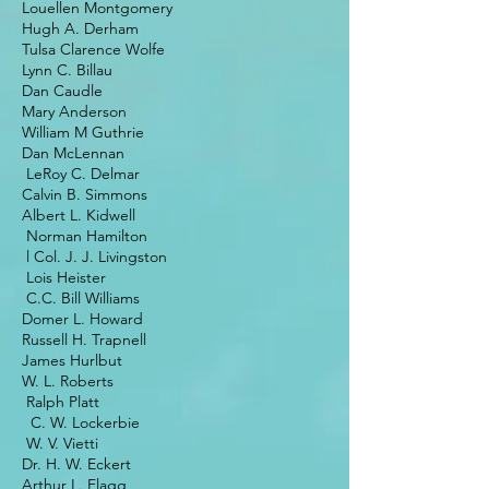
Louellen Montgomery
Hugh A. Derham
Tulsa Clarence Wolfe
Lynn C. Billau
Dan Caudle
Mary Anderson
William M Guthrie
Dan McLennan
LeRoy C. Delmar
Calvin B. Simmons
Albert L. Kidwell
Norman Hamilton
l Col. J. J. Livingston
Lois Heister
C.C. Bill Williams
Domer L. Howard
Russell H. Trapnell
James Hurlbut
W. L. Roberts
Ralph Platt
C. W. Lockerbie
W. V. Vietti
Dr. H. W. Eckert
Arthur L. Flagg